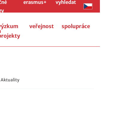
čné
erasmus+
vyhledat
zy
výzkum
veřejnost
spolupráce
a
projekty
 Aktuality