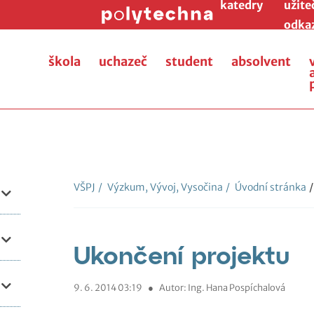
katedry
užite
odka
škola
uchazeč
student
absolvent
VŠPJ
/
Výzkum, Vývoj, Vysočina
/
Úvodní stránka
/
Ukončení projektu
9. 6. 2014 03:19
●
Autor: Ing. Hana Pospíchalová